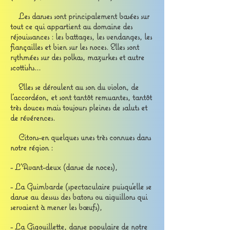
Les danses sont principalement basées sur
tout ce qui appartient au domaine des
réjouissances : les battages, les vendanges, les
fiançailles et bien sur les noces. Elles sont
rythmées sur des polkas, mazurkes et autre
scottishs...
Elles se déroulent au son du violon, de
l'accordéon, et sont tantôt remuantes, tantôt
très douces mais toujours pleines de saluts et
de révérences.
Citons-en quelques unes très connues dans
notre région :
- L'Avant-deux (danse de noces),
- La Guimbarde (spectaculaire puisqu'elle se
danse au dessus des batons ou aiguillons qui
servaient à mener les bœufs),
- La Gigouillette, danse populaire de notre